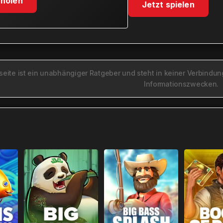
 holen
Jetzt spielen
ite ist ein unabhängiger Ratgeber und steht in keiner Verbindung
Informationszwecken.