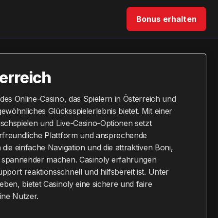
Bonus erhalten
erreich
ndes Online-Casino, das Spielern in Österreich und
ewöhnliches Glücksspielerlebnis bietet. Mit einer
Tischspielen und Live-Casino-Optionen setzt
erfreundliche Plattform und ansprechende
 die einfache Navigation und die attraktiven Boni,
ch spannender machen. Casinoly erfahrungen
port reaktionsschnell und hilfsbereit ist. Unter
eben, bietet Casinoly eine sichere und faire
ine Nutzer.