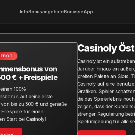
Info
Bonusangebote
Bonusse
App
Casinoly Öst
GEBOT
Casinoly ist ein aufstrebe
mmensbonus von
darüber hinaus ein außerg
500 € + Freispiele
breiten Palette an Slots, 
Casinoly auf eine benutz
r einen 100%
Grafiken. Spieler schätzen
sbonus auf deine erste
die das Spielerlebnis no
 von bis zu 500 € und genieße
zeigen, dass der Kundensup
 Freispiele für einen
strenger Regulierung betri
en Start bei Casinoly!
Spielumgebung für alle se