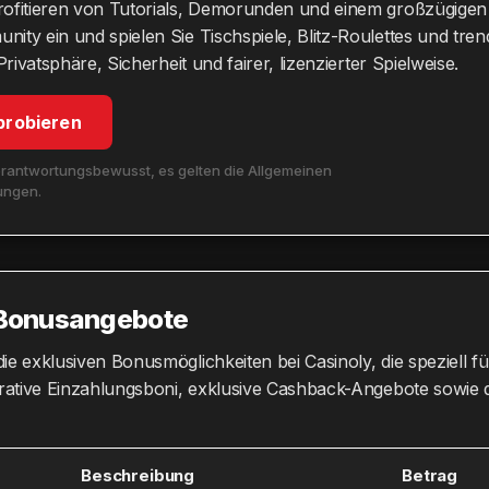
rofitieren von Tutorials, Demorunden und einem großzügigen
nity ein und spielen Sie Tischspiele, Blitz-Roulettes und t
 Privatsphäre, Sicherheit und fairer, lizenzierter Spielweise.
robieren
verantwortungsbewusst, es gelten die Allgemeinen
ungen.
 Bonusangebote
ie exklusiven Bonusmöglichkeiten bei Casinoly, die speziell f
ukrative Einzahlungsboni, exklusive Cashback-Angebote sowie
Beschreibung
Betrag