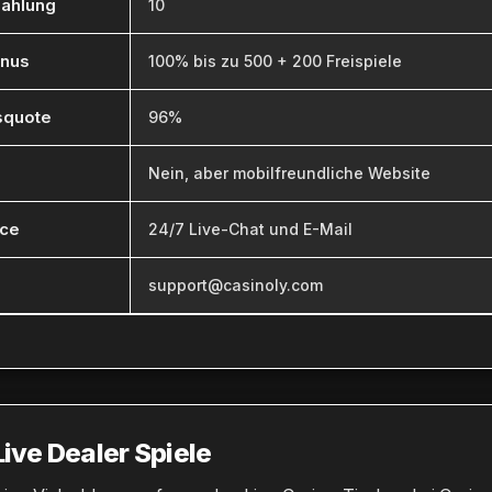
zahlung
10
nus
100% bis zu 500 + 200 Freispiele
squote
96%
Nein, aber mobilfreundliche Website
ice
24/7 Live-Chat und E-Mail
support@casinoly.com
Live Dealer Spiele