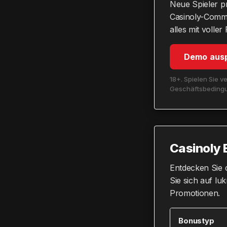
Neue Spieler p
Casinoly-Commu
alles mit voller
Demo ausp
18+. Spielen Sie 
Geschäftsbeding
Casinoly
Entdecken Sie d
Sie sich auf l
Promotionen.
Bonustyp