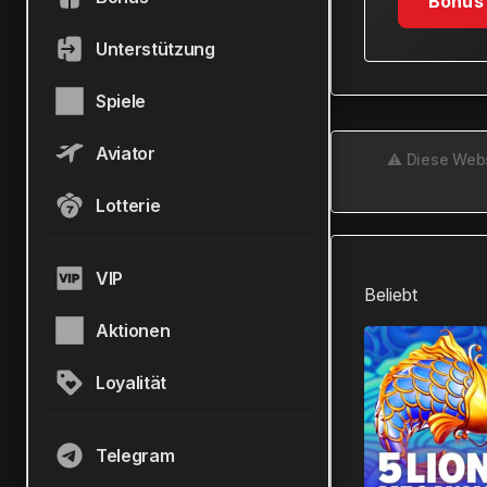
Bonus
Unterstützung
Spiele
Aviator
⚠ Diese Webse
Lotterie
VIP
Beliebt
Aktionen
Loyalität
Telegram